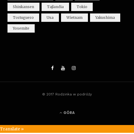
Shinkansen
Tajlandia
Tokio
Tortuguero
Usa
Wietnam
Yakushima
Yosemite
© 2017 Rodzinka w podróży
GÓRA
Translate »