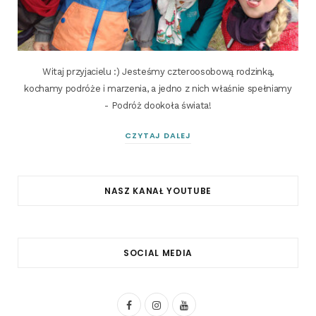
Witaj przyjacielu :) Jesteśmy czteroosobową rodzinką,
kochamy podróże i marzenia, a jedno z nich właśnie spełniamy
- Podróż dookoła świata!
CZYTAJ DALEJ
NASZ KANAŁ YOUTUBE
SOCIAL MEDIA
F
I
Y