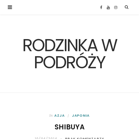
F
Y
I
a
o
n
RODZINKA W
c
u
s
e
T
t
PODRÓŻY
b
u
a
o
b
g
o
e
r
k
a
AZJA
JAPONIA
In
SHIBUYA
m
10/04/2014
BRAK KOMENTARZY