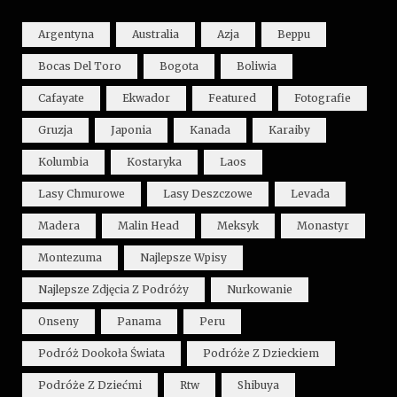
Argentyna
Australia
Azja
Beppu
Bocas Del Toro
Bogota
Boliwia
Cafayate
Ekwador
Featured
Fotografie
Gruzja
Japonia
Kanada
Karaiby
Kolumbia
Kostaryka
Laos
Lasy Chmurowe
Lasy Deszczowe
Levada
Madera
Malin Head
Meksyk
Monastyr
Montezuma
Najlepsze Wpisy
Najlepsze Zdjęcia Z Podróży
Nurkowanie
Onseny
Panama
Peru
Podróż Dookoła Świata
Podróże Z Dzieckiem
Podróże Z Dziećmi
Rtw
Shibuya