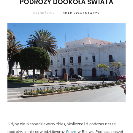
PODRÓŻY DOOKOŁA ŚWIATA
02/08/2017
BRAK KOMENTARZY
Gdy­by nie nie­spo­dzie­wa­ny zbieg oko­licz­no­ści pod­czas naszej
podró­ży, to nie odwie­dzi­li­by­śmy
Sucre
w Boli­wii. Pod­czas naszej