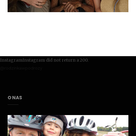
InstagramInstagram did not return a 200.
@rodzinkawpodrozy
O NAS