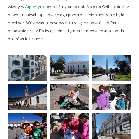
wizy­ty w
Argen­ty­nie
chcie­li­śmy prze­do­stać się do Chi­le, jed­nak z
powo­du dużych opa­dów śnie­gu prze­kro­cze­nie gra­ni­cy nie było
moż­li­we. Wów­czas zde­cy­do­wa­li­śmy się na powrót do Peru
ponow­nie przez Boli­wię, jed­nak tym razem odwie­dza­jąc po dro­
dze rów­nież Sucre.