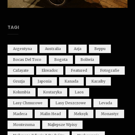
TAGI
Argentyna
Australia
Azja
Beppu
Bocas Del Toro
Bogota
Boliwia
Cafayate
Ekwador
Featured
Fotografie
Gruzja
Japonia
Kanada
Karaiby
Kolumbia
Kostaryka
Laos
Lasy Chmurowe
Lasy Deszczowe
Levada
Madera
Malin Head
Meksyk
Monastyr
Montezuma
Najlepsze Wpisy