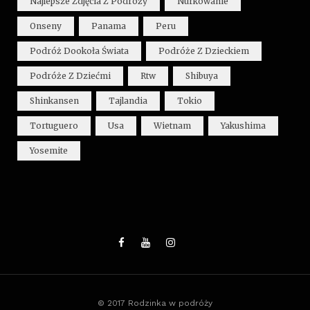
Najlepsze Zdjęcia Z Podróży
Nurkowanie
Onseny
Panama
Peru
Podróż Dookoła Świata
Podróże Z Dzieckiem
Podróże Z Dziećmi
Rtw
Shibuya
Shinkansen
Tajlandia
Tokio
Tortuguero
Usa
Wietnam
Yakushima
Yosemite
© 2017 Rodzinka w podróży