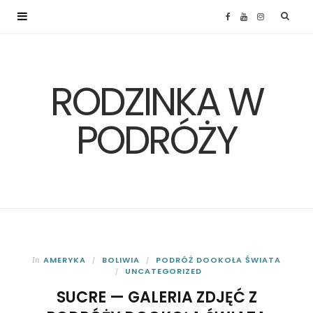
F
Y
I
a
o
n
RODZINKA W
c
u
s
e
T
t
PODRÓŻY
b
u
a
o
b
g
o
e
r
k
a
AMERYKA
BOLIWIA
PODRÓŻ DOOKOŁA ŚWIATA
In
UNCATEGORIZED
m
SUCRE — GALERIA ZDJĘĆ Z