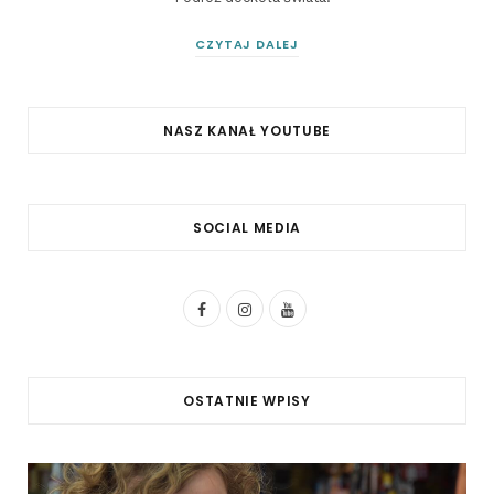
CZYTAJ DALEJ
NASZ KANAŁ YOUTUBE
SOCIAL MEDIA
F
I
Y
a
n
o
c
s
u
OSTATNIE WPISY
e
t
T
b
a
u