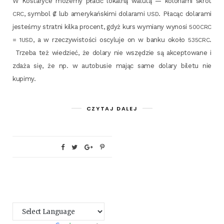
W Kosta­ry­ce może­my pła­cić lokal­ną walu­tą — kolo­na­mi skrót
, sym­bol ₡ lub ame­ry­kań­ski­mi dola­ra­mi
. Pła­cąc dola­ra­mi
CRC
USD
jeste­śmy strat­ni kil­ka pro­cent, gdyż kurs wymia­ny wyno­si
500CRC
=
, a w rze­czy­wi­sto­ści oscy­lu­je on w ban­ku oko­ło
.
1USD
535CRC
Trze­ba też wie­dzieć, że dola­ry nie wszę­dzie są akcep­to­wa­ne i
zda­ża się, że np. w auto­bu­sie mając same dola­ry bile­tu nie
kupimy.
CZYTAJ DALEJ