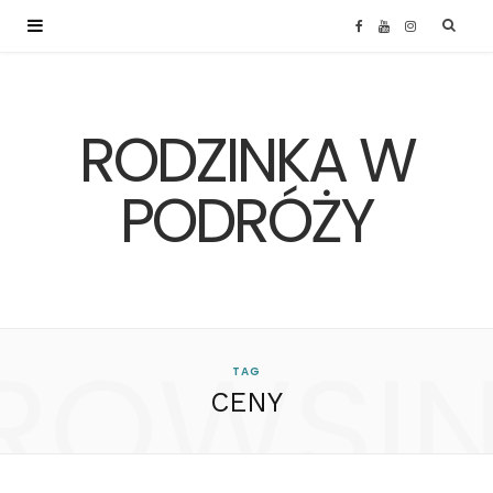
F
Y
I
a
o
n
RODZINKA W
c
u
s
e
T
t
PODRÓŻY
b
u
a
o
b
g
ROWSI
o
e
r
TAG
CENY
k
a
m