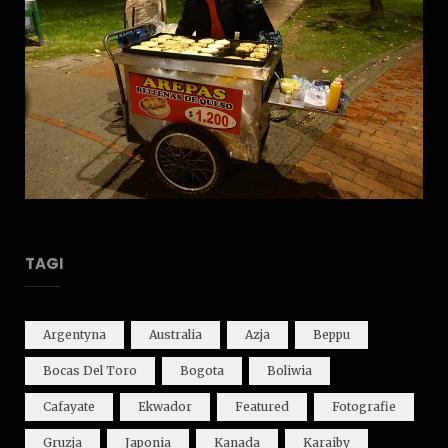
TAGI
Argentyna
Australia
Azja
Beppu
Bocas Del Toro
Bogota
Boliwia
Cafayate
Ekwador
Featured
Fotografie
Gruzja
Japonia
Kanada
Karaiby