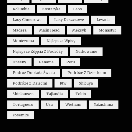
Kolumbia
Kostaryka
Laos
Lasy Chmurowe
Lasy Deszczowe
Levada
Madera
Malin Head
Meksyk
Monastyr
Montezuma
Najlepsze Wpisy
Najlepsze Zdjęcia Z Podróży
Nurkowanie
Onseny
Panama
Peru
Podróż Dookoła Świata
Podróże Z Dzieckiem
Podróże Z Dziećmi
Rtw
Shibuya
Shinkansen
Tajlandia
Tokio
Tortuguero
Usa
Wietnam
Yakushima
Yosemite