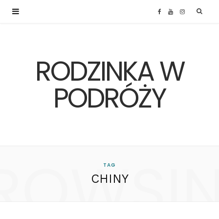
F
Y
I
a
o
n
RODZINKA W
c
u
s
e
T
t
PODRÓŻY
b
u
a
o
b
g
ROWSI
o
e
r
TAG
CHINY
k
a
m