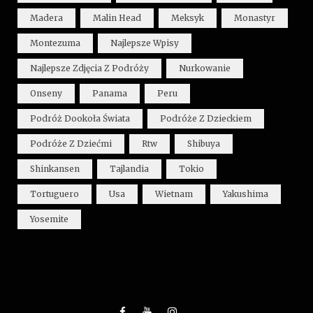
Madera
Malin Head
Meksyk
Monastyr
Montezuma
Najlepsze Wpisy
Najlepsze Zdjęcia Z Podróży
Nurkowanie
Onseny
Panama
Peru
Podróż Dookoła Świata
Podróże Z Dzieckiem
Podróże Z Dziećmi
Rtw
Shibuya
Shinkansen
Tajlandia
Tokio
Tortuguero
Usa
Wietnam
Yakushima
Yosemite