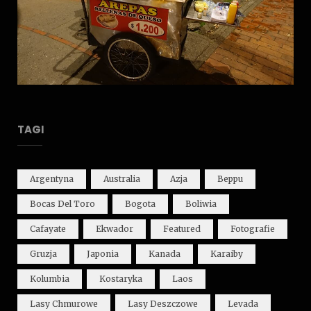
TAGI
Argentyna
Australia
Azja
Beppu
Bocas Del Toro
Bogota
Boliwia
Cafayate
Ekwador
Featured
Fotografie
Gruzja
Japonia
Kanada
Karaiby
Kolumbia
Kostaryka
Laos
Lasy Chmurowe
Lasy Deszczowe
Levada