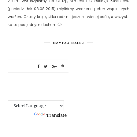
Zanim wyru­szy­li­śmy do Gru­zji, Arme­nii i Gór­skie­go Kara­ba­chu
(ponie­dzia­łek 03.08.2015) mię­li­śmy week­end pełen wspa­nia­łych
wra­żeń. Czte­ry kra­je, kil­ka rodzin i jesz­cze wię­cej osób, a wszyst­
ko to pod jed­nym dachem 🙂
CZYTAJ DALEJ
Powered by
Translate