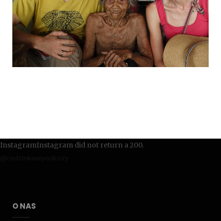
InstagramInstagram did not return a 200.
@rodzinkawpodrozy
O NAS