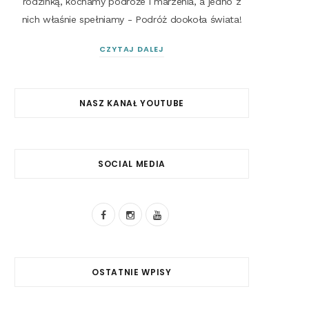
rodzinką, kochamy podróże i marzenia, a jedno z
nich właśnie spełniamy - Podróż dookoła świata!
CZYTAJ DALEJ
NASZ KANAŁ YOUTUBE
SOCIAL MEDIA
F
I
Y
a
n
o
c
s
u
OSTATNIE WPISY
e
t
T
b
a
u