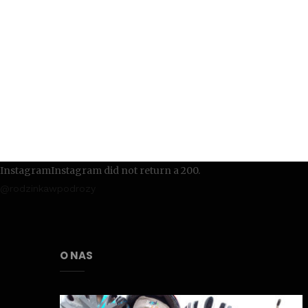
InstagramInstagram did not return a 200.
@rodzinkawpodrozy
O NAS