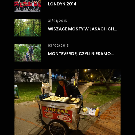
LONDYN 2014
31/01/2015
WISZĄCE MOSTY W LASACH CHMUROWYCH MONTEVERDE
03/02/2015
MONTEVERDE, CZYLI NIESAMOWITE LASY CHMUROWE
0
3
/
0
8
/
2
0
1
7
BO