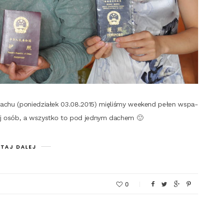
a­ba­chu (ponie­dzia­łek 03.08.2015) mię­li­śmy week­end pełen wspa­
wię­cej osób, a wszyst­ko to pod jed­nym dachem 🙂
TAJ DALEJ
0