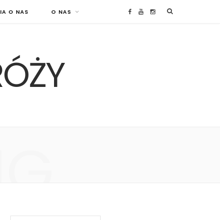
IA O NAS
O NAS
F
Y
I
a
o
n
RÓŻY
c
u
s
e
T
t
b
u
a
o
b
g
NG
o
e
r
k
a
m