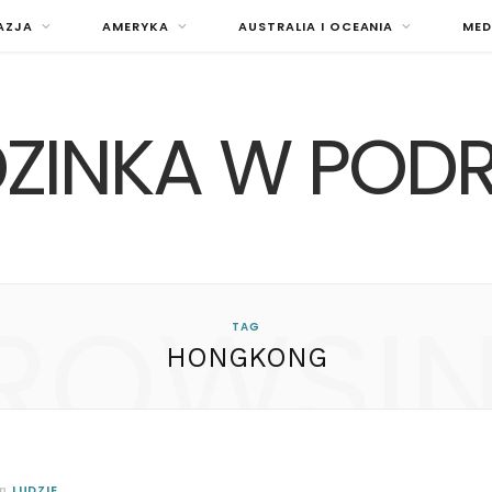
AZJA
AMERYKA
AUSTRALIA I OCEANIA
MED
ZINKA W POD
ROWSI
TAG
HONGKONG
LUDZIE
In