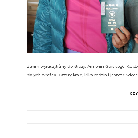
Zanim wyru­szy­li­śmy do Gru­zji, Arme­nii i Gór­skie­go Kar
nia­łych wra­żeń. Czte­ry kra­je, kil­ka rodzin i jesz­cze 
CZY