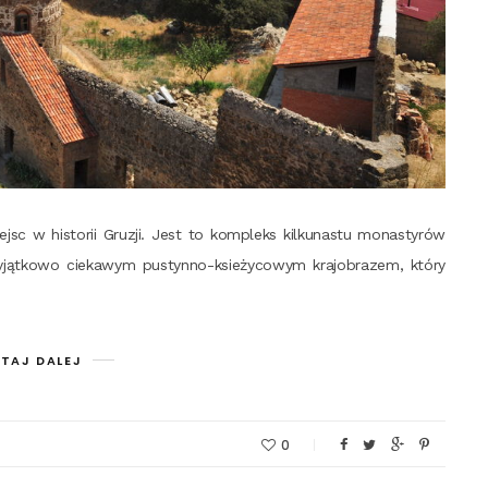
sc w histo­rii Gru­zji. Jest to kom­pleks kil­ku­na­stu mona­sty­rów
ąt­ko­wo cie­ka­wym pustyn­no-ksie­ży­co­wym kra­jo­bra­zem, któ­ry
TAJ DALEJ
0