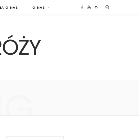
IA O NAS
O NAS
F
Y
I
a
o
n
RÓŻY
c
u
s
e
T
t
b
u
a
o
b
g
NG
o
e
r
k
a
m