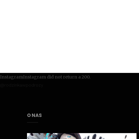
InstagramInstagram did not return a 200.
@rodzinkawpodrozy
O NAS