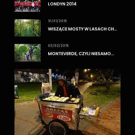
LONDYN 2014
31/01/2015
WISZĄCE MOSTY W LASACH CHMUROWYCH MONTEVERDE
03/02/2015
MONTEVERDE, CZYLI NIESAMOWITE LASY CHMUROWE
0
3
/
0
8
/
2
0
1
7
BO