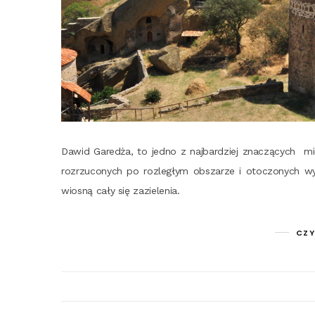
Dawid Gare­dża, to jed­no z naj­bar­dziej zna­czą­cych miej
roz­rzu­co­nych po roz­le­głym obsza­rze i oto­czo­nych wyj
wio­sną cały się zazielenia.
CZY