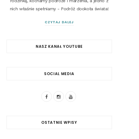
rodzinką, kochamy podróże i marzenia, a jedno z
nich właśnie spełniamy - Podróż dookoła świata!
CZYTAJ DALEJ
NASZ KANAŁ YOUTUBE
SOCIAL MEDIA
F
I
Y
a
n
o
c
s
u
OSTATNIE WPISY
e
t
T
b
a
u