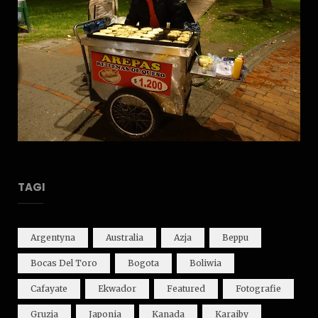
TAGI
Argentyna
Australia
Azja
Beppu
Bocas Del Toro
Bogota
Boliwia
Cafayate
Ekwador
Featured
Fotografie
Gruzja
Japonia
Kanada
Karaiby