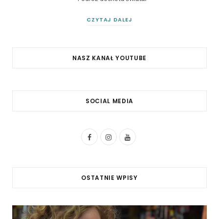
CZYTAJ DALEJ
NASZ KANAŁ YOUTUBE
SOCIAL MEDIA
F
I
Y
a
n
o
c
s
u
OSTATNIE WPISY
e
t
T
b
a
u