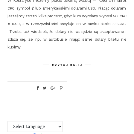
W Kosta­ry­ce może­my pła­cić lokal­ną walu­tą — kolo­na­mi skrót
, sym­bol ₡ lub ame­ry­kań­ski­mi dola­ra­mi
. Pła­cąc dola­ra­mi
CRC
USD
jeste­śmy strat­ni kil­ka pro­cent, gdyż kurs wymia­ny wyno­si
500CRC
=
, a w rze­czy­wi­sto­ści oscy­lu­je on w ban­ku oko­ło
.
1USD
535CRC
Trze­ba też wie­dzieć, że dola­ry nie wszę­dzie są akcep­to­wa­ne i
zda­ża się, że np. w auto­bu­sie mając same dola­ry bile­tu nie
kupimy.
CZYTAJ DALEJ