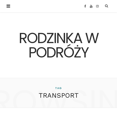
F
Y
I
a
o
n
RODZINKA W
c
u
s
e
T
t
PODRÓŻY
b
u
a
o
b
g
ROWSI
o
e
r
TAG
TRANSPORT
k
a
m