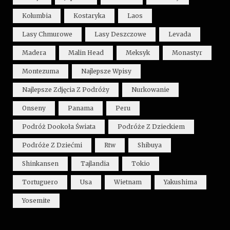
Kolumbia
Kostaryka
Laos
Lasy Chmurowe
Lasy Deszczowe
Levada
Madera
Malin Head
Meksyk
Monastyr
Montezuma
Najlepsze Wpisy
Najlepsze Zdjęcia Z Podróży
Nurkowanie
Onseny
Panama
Peru
Podróż Dookoła Świata
Podróże Z Dzieckiem
Podróże Z Dziećmi
Rtw
Shibuya
Shinkansen
Tajlandia
Tokio
Tortuguero
Usa
Wietnam
Yakushima
Yosemite