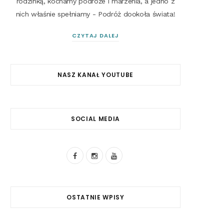
rodzinką, kochamy podróże i marzenia, a jedno z
nich właśnie spełniamy - Podróż dookoła świata!
CZYTAJ DALEJ
NASZ KANAŁ YOUTUBE
SOCIAL MEDIA
F
I
Y
a
n
o
c
s
u
OSTATNIE WPISY
e
t
T
b
a
u