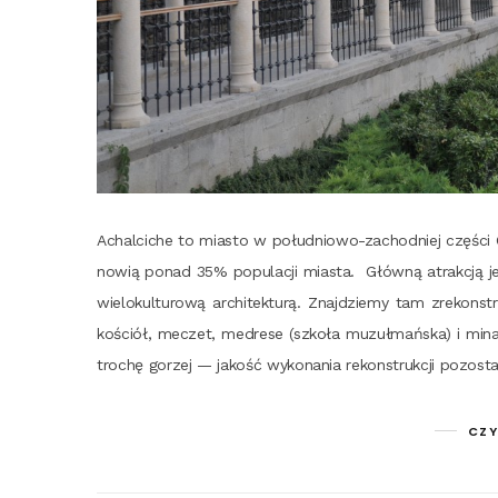
Achal­ci­che to mia­sto w połu­dnio­wo-zachod­niej czę­ści 
no­wią ponad 35% popu­la­cji mia­sta. Głów­ną atrak­cją j
wie­lo­kul­tu­ro­wą archi­tek­tu­rą. Znaj­dzie­my tam zre­kon
kościół, meczet, medre­se (szko­ła muzuł­mań­ska) i mina­
tro­chę gorzej — jakość wyko­na­nia rekon­struk­cji pozo­st
CZY