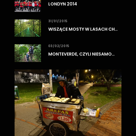
LONDYN 2014
31/01/2015
WISZĄCE MOSTY W LASACH CHMUROWYCH MONTEVERDE
03/02/2015
MONTEVERDE, CZYLI NIESAMOWITE LASY CHMUROWE
0
3
/
0
8
/
2
0
1
7
BO