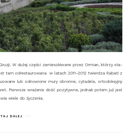
Gru­zji. W dużej czę­ści zamiesz­ki­wa­ne przez Ormian, któ­rzy sta­
est tam odre­stau­ro­wa­na w latach 2011–2012 twier­dza Raba­ti z
­stru­owa­ne lub odno­wio­ne mury obron­ne, cyta­de­le, orto­dok­syj­ny
ret. Pierw­sze wra­że­nie dość pozy­tyw­ne, jed­nak potem już jest
a­wia wie­le do życzenia.
TAJ DALEJ