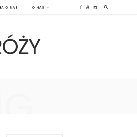
IA O NAS
O NAS
F
Y
I
a
o
n
RÓŻY
c
u
s
e
T
t
b
u
a
o
b
g
NG
o
e
r
k
a
m