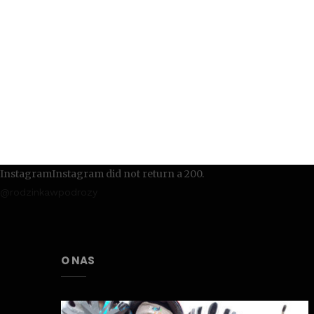
InstagramInstagram did not return a 200.
@rodzinkawpodrozy
O NAS