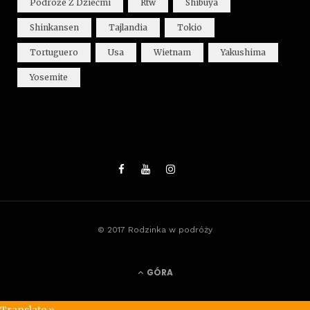
Podróże Z Dziećmi
Rtw
Shibuya
Shinkansen
Tajlandia
Tokio
Tortuguero
Usa
Wietnam
Yakushima
Yosemite
© 2017 Rodzinka w podróży
GÓRA