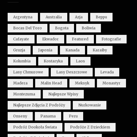
Argentyna
Australia
Azja
Beppu
Bocas Del Toro
Bogota
Boliwia
Cafayate
Ekwador
Featured
Fotografie
Gruzja
Japonia
Kanada
Karaiby
Kolumbia
Kostaryka
Laos
Lasy Chmurowe
Lasy Deszczowe
Levada
Madera
Malin Head
Meksyk
Monastyr
Montezuma
Najlepsze Wpisy
Najlepsze Zdjęcia Z Podróży
Nurkowanie
Onseny
Panama
Peru
Podróż Dookoła Świata
Podróże Z Dzieckiem