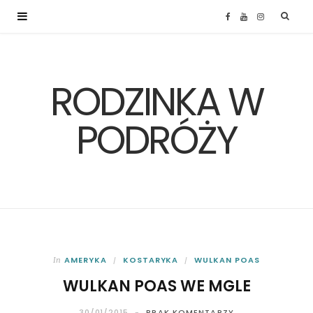
F
Y
I
a
o
n
RODZINKA W
c
u
s
e
T
t
PODRÓŻY
b
u
a
o
b
g
o
e
r
k
a
AMERYKA
KOSTARYKA
WULKAN POAS
In
WULKAN POAS WE MGLE
m
30/01/2015
BRAK KOMENTARZY