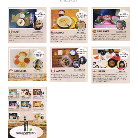
mek­sy­ku 1