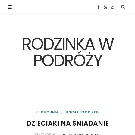
F
Y
I
a
o
n
RODZINKA W
c
u
s
e
T
t
PODRÓŻY
b
u
a
o
b
g
o
e
r
k
a
KUCHNIA
UNCATEGORIZED
In
DZIECIAKI NA ŚNIADANIE
m
23/12/2016
BRAK KOMENTARZY