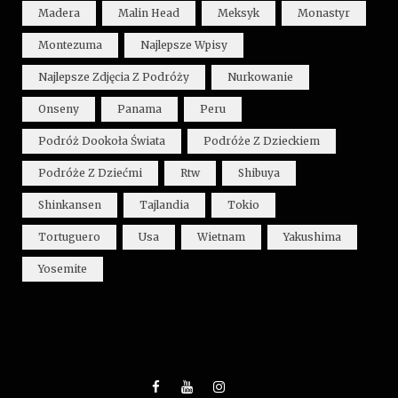
Madera
Malin Head
Meksyk
Monastyr
Montezuma
Najlepsze Wpisy
Najlepsze Zdjęcia Z Podróży
Nurkowanie
Onseny
Panama
Peru
Podróż Dookoła Świata
Podróże Z Dzieckiem
Podróże Z Dziećmi
Rtw
Shibuya
Shinkansen
Tajlandia
Tokio
Tortuguero
Usa
Wietnam
Yakushima
Yosemite