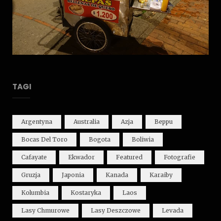
TAGI
Argentyna
Australia
Azja
Beppu
Bocas Del Toro
Bogota
Boliwia
Cafayate
Ekwador
Featured
Fotografie
Gruzja
Japonia
Kanada
Karaiby
Kolumbia
Kostaryka
Laos
Lasy Chmurowe
Lasy Deszczowe
Levada