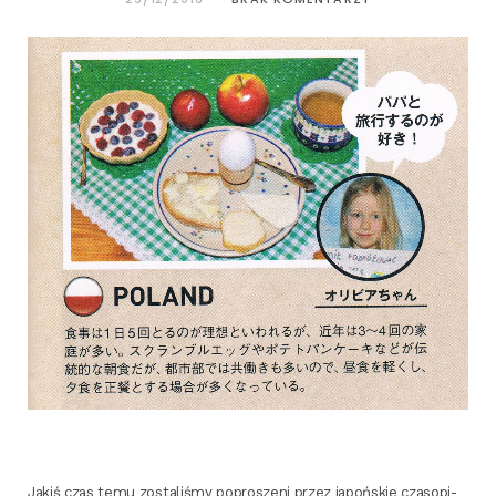
Jakiś czas temu zosta­li­śmy popro­sze­ni przez japoń­skie cza­so­pi­