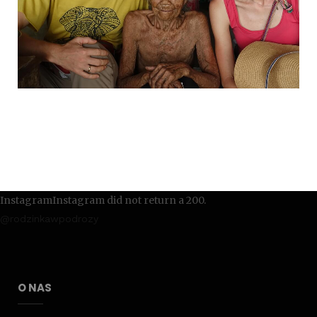
InstagramInstagram did not return a 200.
@rodzinkawpodrozy
O NAS