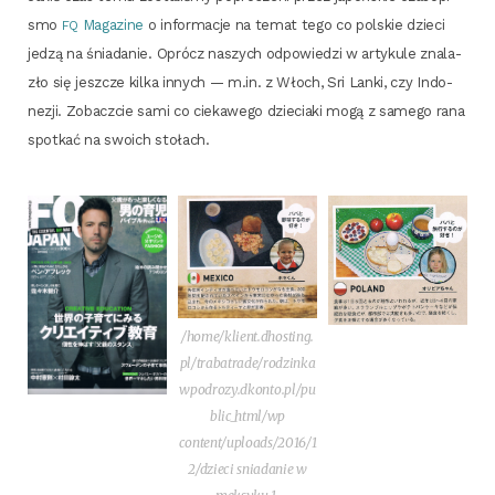
smo
Maga­zi­ne
o infor­ma­cje na temat tego co pol­skie dzie­ci
FQ
jedzą na śnia­da­nie. Oprócz naszych odpo­wie­dzi w arty­ku­le zna­la­
zło się jesz­cze kil­ka innych — m.in. z Włoch, Sri Lan­ki, czy Indo­
ne­zji. Zobacz­cie sami co cie­ka­we­go dzie­cia­ki mogą z same­go rana
spo­tkać na swo­ich stołach.
/home/klient.dhosting.
pl/trabatrade/rodzinka
wpodrozy.dkonto.pl/pu
blic_html/wp
content/uploads/2016/1
2/dzieci snia­da­nie w