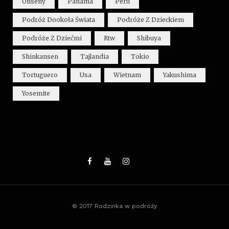
Onseny
Panama
Peru
Podróż Dookoła Świata
Podróże Z Dzieckiem
Podróże Z Dziećmi
Rtw
Shibuya
Shinkansen
Tajlandia
Tokio
Tortuguero
Usa
Wietnam
Yakushima
Yosemite
© 2017 Rodzinka w podróży