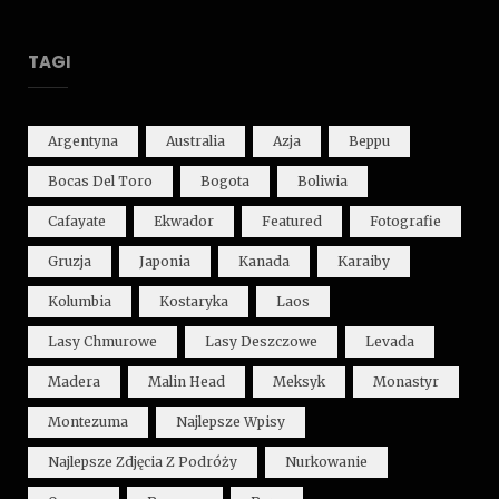
TAGI
Argentyna
Australia
Azja
Beppu
Bocas Del Toro
Bogota
Boliwia
Cafayate
Ekwador
Featured
Fotografie
Gruzja
Japonia
Kanada
Karaiby
Kolumbia
Kostaryka
Laos
Lasy Chmurowe
Lasy Deszczowe
Levada
Madera
Malin Head
Meksyk
Monastyr
Montezuma
Najlepsze Wpisy
Najlepsze Zdjęcia Z Podróży
Nurkowanie