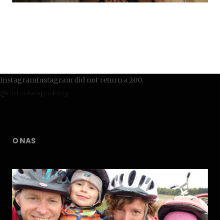
InstagramInstagram did not return a 200.
@rodzinkawpodrozy
O NAS