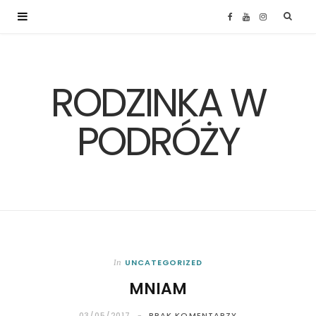
F
Y
I
a
o
n
RODZINKA W
c
u
s
e
T
t
PODRÓŻY
b
u
a
o
b
g
o
e
r
k
a
UNCATEGORIZED
In
MNIAM
m
03/05/2017
BRAK KOMENTARZY