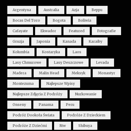
Argentyna
Australia
Azja
Beppu
Bocas Del Toro
Bogota
Boliwia
Cafayate
Ekwador
Featured
Fotografie
Gruzja
Japonia
Kanada
Karaiby
Kolumbia
Kostaryka
Laos
Lasy Chmurowe
Lasy Deszczowe
Levada
Madera
Malin Head
Meksyk
Monastyr
Montezuma
Najlepsze Wpisy
Najlepsze Zdjęcia Z Podróży
Nurkowanie
Onseny
Panama
Peru
Podróż Dookoła Świata
Podróże Z Dzieckiem
Podróże Z Dziećmi
Rtw
Shibuya