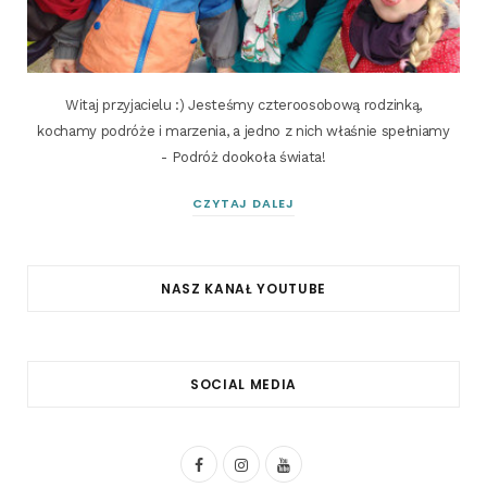
Witaj przyjacielu :) Jesteśmy czteroosobową rodzinką,
kochamy podróże i marzenia, a jedno z nich właśnie spełniamy
- Podróż dookoła świata!
CZYTAJ DALEJ
NASZ KANAŁ YOUTUBE
SOCIAL MEDIA
F
I
Y