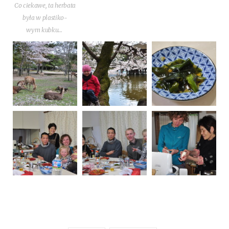
Co cie­ka­we, ta her­ba­ta
była w pla­sti­ko­
wym kubku…