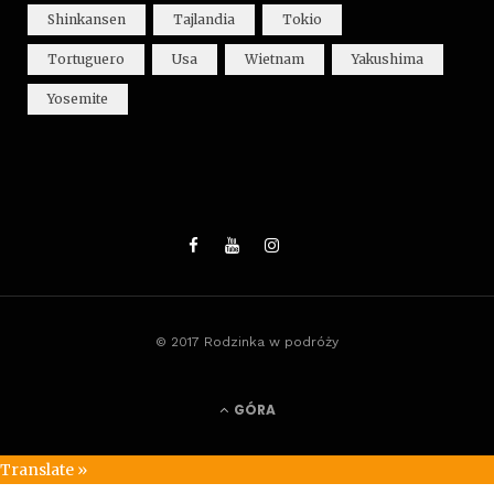
Shinkansen
Tajlandia
Tokio
Tortuguero
Usa
Wietnam
Yakushima
Yosemite
© 2017 Rodzinka w podróży
GÓRA
Translate »