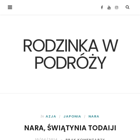
F
Y
I
a
o
n
RODZINKA W
c
u
s
e
T
t
PODRÓŻY
b
u
a
o
b
g
o
e
r
k
a
AZJA
JAPONIA
NARA
In
NARA, ŚWIĄTYNIA TODAIJI
m
10/04/2014
BRAK KOMENTARZY