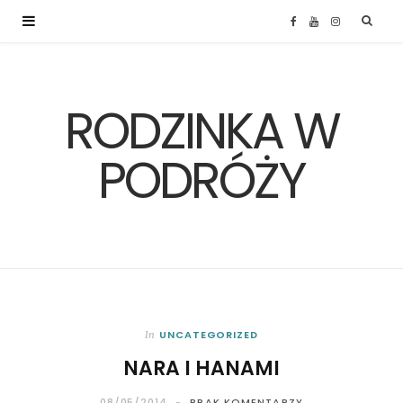
F
Y
I
a
o
n
RODZINKA W
c
u
s
e
T
t
PODRÓŻY
b
u
a
o
b
g
o
e
r
k
a
UNCATEGORIZED
In
NARA I HANAMI
m
08/05/2014
BRAK KOMENTARZY