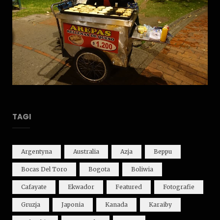
TAGI
Argentyna
Australia
Azja
Beppu
Bocas Del Toro
Bogota
Boliwia
Cafayate
Ekwador
Featured
Fotografie
Gruzja
Japonia
Kanada
Karaiby