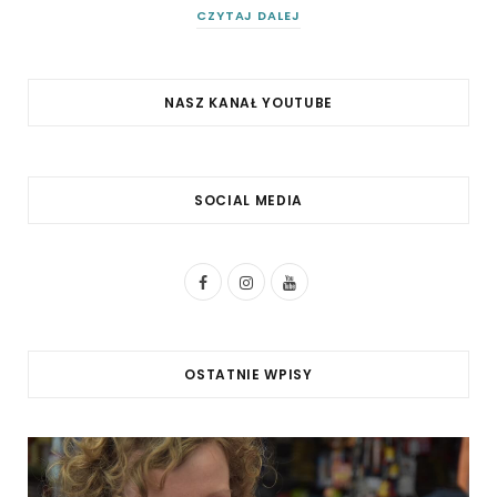
CZYTAJ DALEJ
NASZ KANAŁ YOUTUBE
SOCIAL MEDIA
F
I
Y
a
n
o
c
s
u
OSTATNIE WPISY
e
t
T
b
a
u
o
g
b