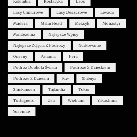
Kolumbia
Kostaryka
Laos
Lasy Chmurowe
Lasy Deszczowe
Levada
Madera
Malin Head
Meksyk
Monastyr
Montezuma
Najlepsze Wpisy
Najlepsze Zdjęcia Z Podróży
Nurkowanie
Onseny
Panama
Peru
Podróż Dookoła Świata
Podróże Z Dzieckiem
Podróże Z Dziećmi
Rtw
Shibuya
Shinkansen
Tajlandia
Tokio
Tortuguero
Usa
Wietnam
Yakushima
Yosemite