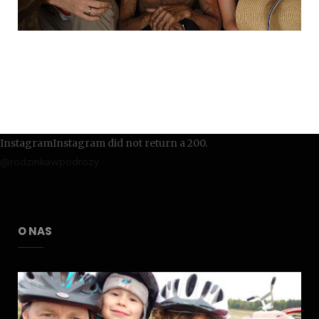
InstagramInstagram did not return a 200.
@rodzinkawpodrozy
O NAS