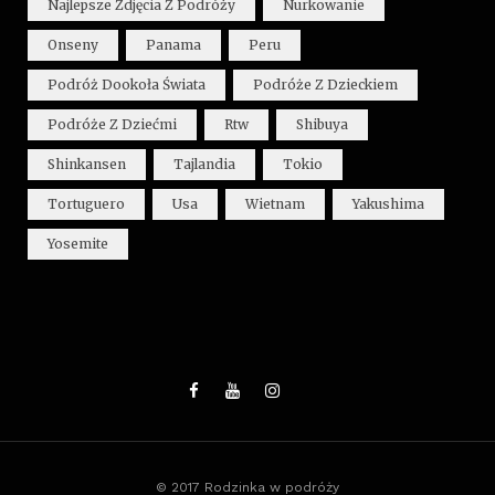
Najlepsze Zdjęcia Z Podróży
Nurkowanie
Onseny
Panama
Peru
Podróż Dookoła Świata
Podróże Z Dzieckiem
Podróże Z Dziećmi
Rtw
Shibuya
Shinkansen
Tajlandia
Tokio
Tortuguero
Usa
Wietnam
Yakushima
Yosemite
© 2017 Rodzinka w podróży