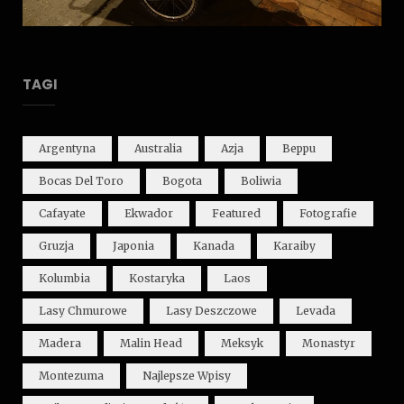
TAGI
Argentyna
Australia
Azja
Beppu
Bocas Del Toro
Bogota
Boliwia
Cafayate
Ekwador
Featured
Fotografie
Gruzja
Japonia
Kanada
Karaiby
Kolumbia
Kostaryka
Laos
Lasy Chmurowe
Lasy Deszczowe
Levada
Madera
Malin Head
Meksyk
Monastyr
Montezuma
Najlepsze Wpisy