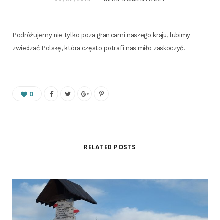
Podró­żu­je­my nie tyl­ko poza gra­ni­ca­mi nasze­go kra­ju, lubi­my
zwie­dzać Pol­skę, któ­ra czę­sto potra­fi nas miło zaskoczyć.
0
RELATED POSTS