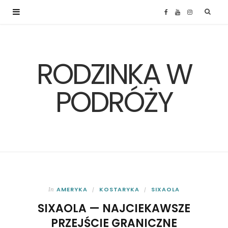
F
Y
I
a
o
n
RODZINKA W
c
u
s
e
T
t
PODRÓŻY
b
u
a
o
b
g
o
e
r
k
a
AMERYKA
KOSTARYKA
SIXAOLA
In
SIXAOLA — NAJCIEKAWSZE
m
PRZEJŚCIE GRANICZNE