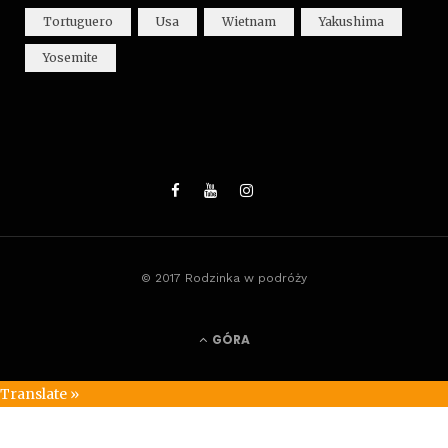
Tortuguero
Usa
Wietnam
Yakushima
Yosemite
© 2017 Rodzinka w podróży
GÓRA
Translate »