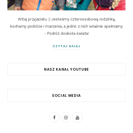
Witaj przyjacielu :) Jesteśmy czteroosobową rodzinką,
kochamy podróże i marzenia, a jedno z nich właśnie spełniamy
- Podróż dookoła świata!
CZYTAJ DALEJ
NASZ KANAŁ YOUTUBE
SOCIAL MEDIA
F
I
Y
a
n
o