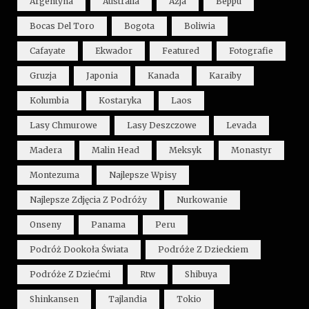
Argentyna
Australia
Azja
Beppu
Bocas Del Toro
Bogota
Boliwia
Cafayate
Ekwador
Featured
Fotografie
Gruzja
Japonia
Kanada
Karaiby
Kolumbia
Kostaryka
Laos
Lasy Chmurowe
Lasy Deszczowe
Levada
Madera
Malin Head
Meksyk
Monastyr
Montezuma
Najlepsze Wpisy
Najlepsze Zdjęcia Z Podróży
Nurkowanie
Onseny
Panama
Peru
Podróż Dookoła Świata
Podróże Z Dzieckiem
Podróże Z Dziećmi
Rtw
Shibuya
Shinkansen
Tajlandia
Tokio