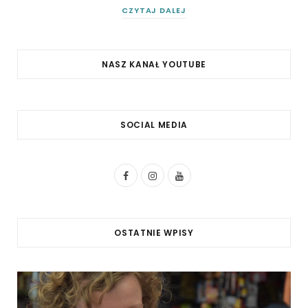
CZYTAJ DALEJ
NASZ KANAŁ YOUTUBE
SOCIAL MEDIA
F
I
Y
a
n
o
c
s
u
OSTATNIE WPISY
e
t
T
b
a
u
o
g
b