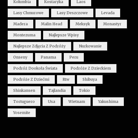
Kolumbia
Kostaryka
Laos
Lasy Chmurowe
Lasy Deszczowe
Levada
Madera
Malin Head
Meksyk
Monastyr
Montezuma
Najlepsze Wpisy
Najlepsze Zdjęcia Z Podróży
Nurkowanie
Onseny
Panama
Peru
Podróż Dookoła Świata
Podróże Z Dzieckiem
Podróże Z Dziećmi
Rtw
Shibuya
Shinkansen
Tajlandia
Tokio
Tortuguero
Usa
Wietnam
Yakushima
Yosemite