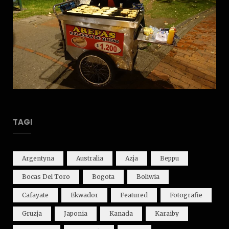
TAGI
Argentyna
Australia
Azja
Beppu
Bocas Del Toro
Bogota
Boliwia
Cafayate
Ekwador
Featured
Fotografie
Gruzja
Japonia
Kanada
Karaiby