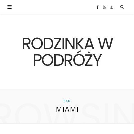
F
Y
I
a
o
n
RODZINKA W
c
u
s
e
T
t
PODRÓŻY
b
u
a
o
b
g
ROWSI
o
e
r
TAG
MIAMI
k
a
m