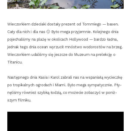
Wie­czor­kiem dzie­cia­ki dosta­ły pre­zent od Tom­mie­go — basen.
Cały dla nich i dla nas 🙂 Było mega przy­jem­nie. Kolej­ne­go dnia
poje­cha­li­śmy na pla­żę w oko­li­cach Hol­ly­wo­od — bar­dzo ład­na,
jed­nak tego dnia oce­an wyrzu­cił mnó­stwo wodo­ro­stów na brzeg.
Wie­czor­kiem uda­li­śmy się jesz­cze do Muzeum na pre­lek­cję o
Titanicu.
Następ­ne­go dnia Kasia i Karol zabra­li nas na wspa­nia­łą wyciecz­kę
po tro­pi­kal­nych ogro­dach i Mia­mi. Było mega sym­pa­tycz­nie. Pły­
nę­li­śmy rów­nież szyb­ką łodzią, co może­cie zoba­czyć w poniż­
szym filmiku.