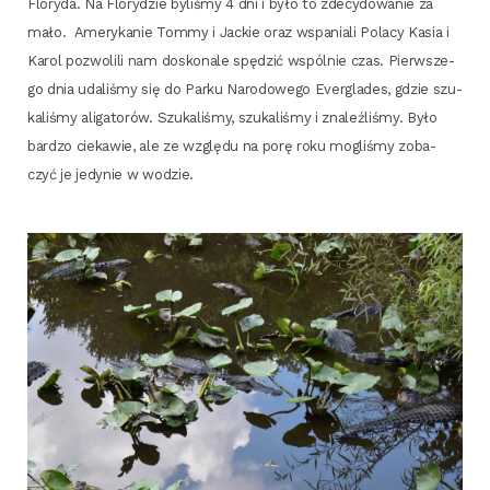
Flo­ry­da. Na Flo­ry­dzie byli­śmy 4 dni i było to zde­cy­do­wa­nie za
mało. Ame­ry­ka­nie Tom­my i Jac­kie oraz wspa­nia­li Pola­cy Kasia i
Karol pozwo­li­li nam dosko­na­le spę­dzić wspól­nie czas. Pierw­sze­
go dnia uda­li­śmy się do Par­ku Naro­do­we­go Ever­gla­des, gdzie szu­
ka­li­śmy ali­ga­to­rów. Szu­ka­li­śmy, szu­ka­li­śmy i zna­leź­li­śmy. Było
bar­dzo cie­ka­wie, ale ze wzglę­du na porę roku mogli­śmy zoba­
czyć je jedy­nie w wodzie.