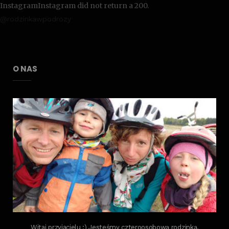
InstagramInstagram did not return a 200.
@rodzinkawpodrozy
O NAS
Witaj przyjacielu :) Jesteśmy czteroosobową rodzinką,