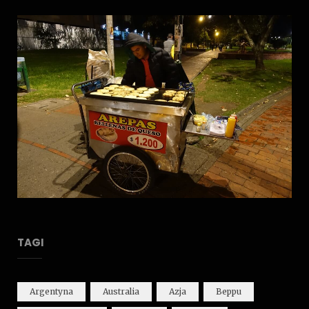
TAGI
Argentyna
Australia
Azja
Beppu