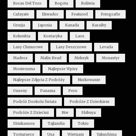
Bocas Del Toro
Bogota
Boliwia
Cafayate
Ekwador
Featured
Fotografie
Gruzja
Japonia
Kanada
Karaiby
Kolumbia
Kostaryka
Laos
Lasy Chmurowe
Lasy Deszczowe
Levada
Madera
Malin Head
Meksyk
Monastyr
Montezuma
Najlepsze Wpisy
Najlepsze Zdjęcia Z Podróży
Nurkowanie
Onseny
Panama
Peru
Podróż Dookoła Świata
Podróże Z Dzieckiem
Podróże Z Dziećmi
Rtw
Shibuya
Shinkansen
Tajlandia
Tokio
Tortuguero
Usa
Wietnam
Yakushima