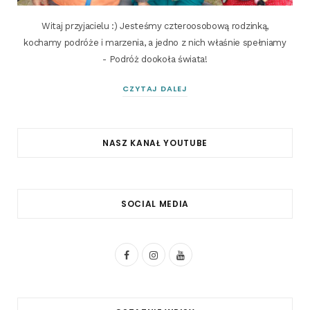
Witaj przyjacielu :) Jesteśmy czteroosobową rodzinką,
kochamy podróże i marzenia, a jedno z nich właśnie spełniamy
- Podróż dookoła świata!
CZYTAJ DALEJ
NASZ KANAŁ YOUTUBE
SOCIAL MEDIA
F
I
Y
a
n
o
c
s
u