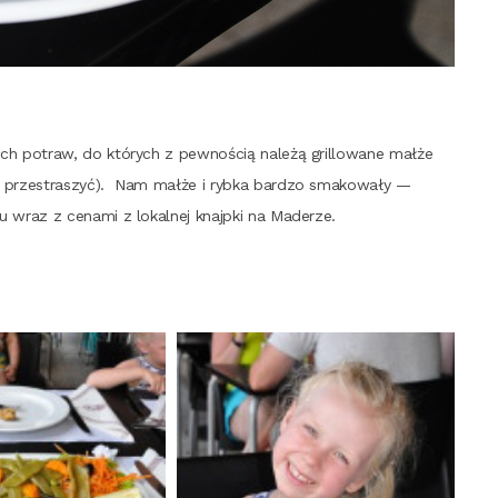
h potraw, do któ­rych z pew­no­ścią nale­żą gril­lo­wa­ne mał­że
prze­stra­szyć). Nam mał­że i ryb­ka bar­dzo sma­ko­wa­ły —
u wraz z cena­mi z lokal­nej knajp­ki na Maderze.