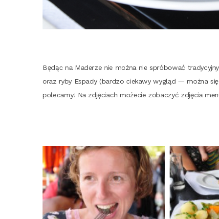
Będąc na Made­rze nie moż­na nie spró­bo­wać tra­dy­cyj­nyc
oraz ryby Espa­dy (bar­dzo cie­ka­wy wygląd — moż­na się 
pole­ca­my! Na zdję­ciach może­cie zoba­czyć zdję­cia men