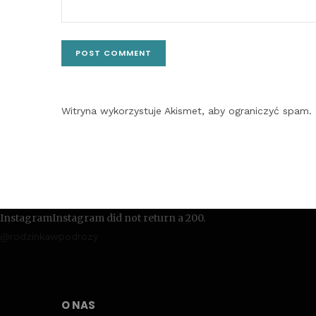
Witryna wykorzystuje Akismet, aby ograniczyć spam.
InstagramInstagram did not return a 200.
@rodzinkawpodrozy
O NAS