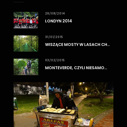
29/08/2014
LONDYN 2014
31/01/2015
WISZĄCE MOSTY W LASACH CHMUROWYCH MONTEVERDE
03/02/2015
MONTEVERDE, CZYLI NIESAMOWITE LASY CHMUROWE
0
3
/
0
8
/
2
0
1
7