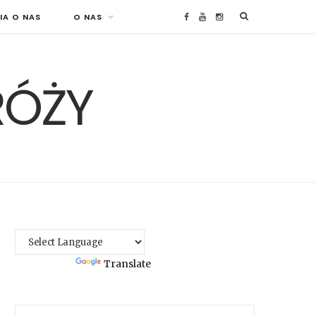
IA O NAS
O NAS
F
Y
I
a
o
n
RÓŻY
c
u
s
e
T
t
b
u
a
o
b
g
o
e
r
k
a
Powered by
Translate
m