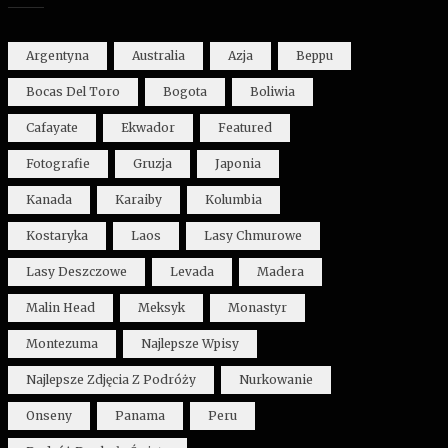
Argentyna
Australia
Azja
Beppu
Bocas Del Toro
Bogota
Boliwia
Cafayate
Ekwador
Featured
Fotografie
Gruzja
Japonia
Kanada
Karaiby
Kolumbia
Kostaryka
Laos
Lasy Chmurowe
Lasy Deszczowe
Levada
Madera
Malin Head
Meksyk
Monastyr
Montezuma
Najlepsze Wpisy
Najlepsze Zdjęcia Z Podróży
Nurkowanie
Onseny
Panama
Peru