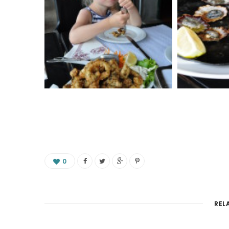
0
REL