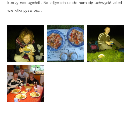
któ­rzy nas ugo­ści­li. Na zdję­ciach uda­ło nam się uchwy­cić zale­d­
wie kil­ka pyszności.