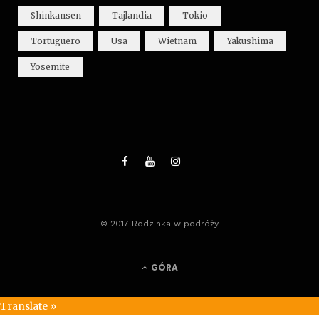
Shinkansen
Tajlandia
Tokio
Tortuguero
Usa
Wietnam
Yakushima
Yosemite
© 2017 Rodzinka w podróży
GÓRA
Translate »