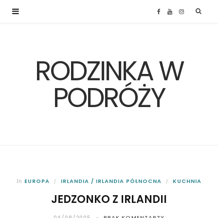
F
Y
I
a
o
n
RODZINKA W
c
u
s
e
T
t
PODRÓŻY
b
u
a
o
b
g
o
e
r
k
a
EUROPA
IRLANDIA / IRLANDIA PÓŁNOCNA
KUCHNIA
In
JEDZONKO Z IRLANDII
m
04/08/2005
BRAK KOMENTARZY