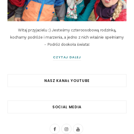
Witaj przyjacielu :) Jesteśmy czteroosobową rodzinką,
kochamy podróże i marzenia, a jedno z nich właśnie spełniamy
- Podróż dookoła świata!
CZYTAJ DALEJ
NASZ KANAŁ YOUTUBE
SOCIAL MEDIA
F
I
Y