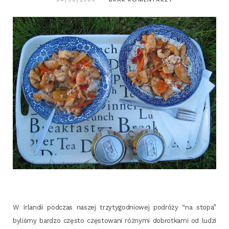
W Irlan­dii pod­czas naszej trzy­ty­go­dnio­wej podró­ży “na sto­pa”
byli­śmy bar­dzo czę­sto czę­sto­wa­ni róż­ny­mi dobrot­ka­mi od ludzi