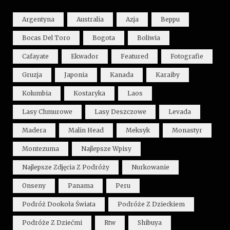
Argentyna
Australia
Azja
Beppu
Bocas Del Toro
Bogota
Boliwia
Cafayate
Ekwador
Featured
Fotografie
Gruzja
Japonia
Kanada
Karaiby
Kolumbia
Kostaryka
Laos
Lasy Chmurowe
Lasy Deszczowe
Levada
Madera
Malin Head
Meksyk
Monastyr
Montezuma
Najlepsze Wpisy
Najlepsze Zdjęcia Z Podróży
Nurkowanie
Onseny
Panama
Peru
Podróż Dookoła Świata
Podróże Z Dzieckiem
Podróże Z Dziećmi
Rtw
Shibuya