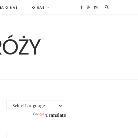
IA O NAS
O NAS
F
Y
I
a
o
n
RÓŻY
c
u
s
e
T
t
b
u
a
o
b
g
o
e
r
k
a
Powered by
Translate
m