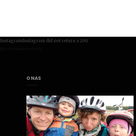
InstagramInstagram did not return a 200.
@rodzinkawpodrozy
O NAS