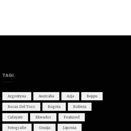
TAGI
Argentyna
Australia
Azja
Beppu
Bocas Del Toro
Bogota
Boliwia
Cafayate
Ekwador
Featured
Fotografie
Gruzja
Japonia